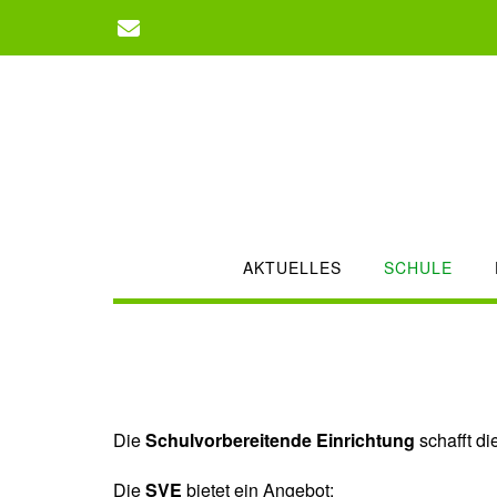
Zum
Inhalt
springen
AKTUELLES
SCHULE
Die
Schulvorbereitende Einrichtung
schafft d
Die
SVE
bietet ein Angebot: