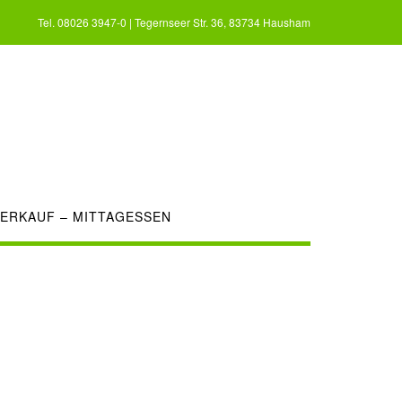
Tel. 08026 3947-0 | Tegernseer Str. 36, 83734 Hausham
ERKAUF – MITTAGESSEN